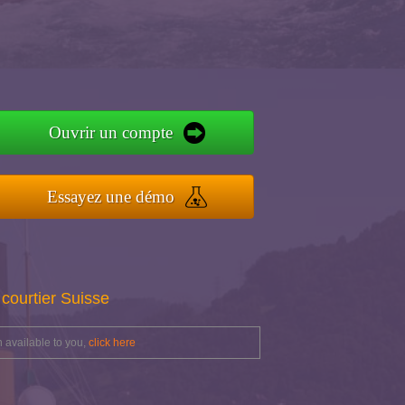
Ouvrir un compte
Essayez une démo
courtier Suisse
 available to you,
click here