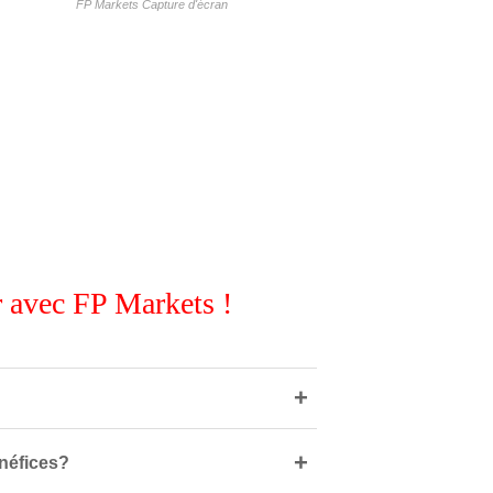
FP Markets Capture d'écran
 avec FP Markets !
+
+
énéfices?