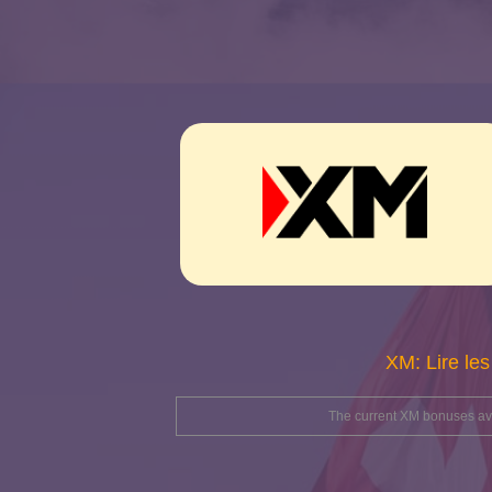
XM: Lire les
The current XM bonuses avai