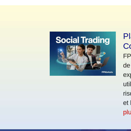
Pl
Co
FP
de
ex
ut
ri
et
pl