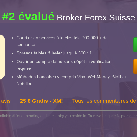
#2 évalué
Broker Forex Suisse
Courtier en services à la clientèle 700 000 + de
confiance
Spreads faibles & levier jusqu'à 500 : 1
Ouvrir un compte démo sans dépôt ni vérification
requise
Méthodes bancaires y compris Visa, WebMoney, Skrill et
Neteller
 avis
25 € Gratis - XM!
Tous les commentaires de 
lable differ depending on the country you reside in. To view the specific promotion