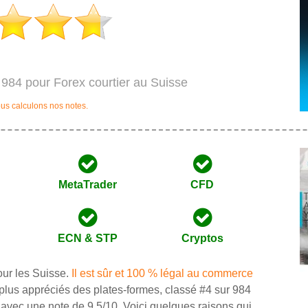
 984 pour Forex courtier au Suisse
us calculons nos notes.
MetaTrader
CFD
ECN & STP
Cryptos
our les Suisse.
Il est sûr et 100 % légal au commerce
plus appréciés des plates-formes, classé #4 sur 984
e avec une note de 9.5/10. Voici quelques raisons qui