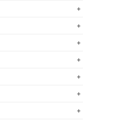
+
+
+
+
+
+
+