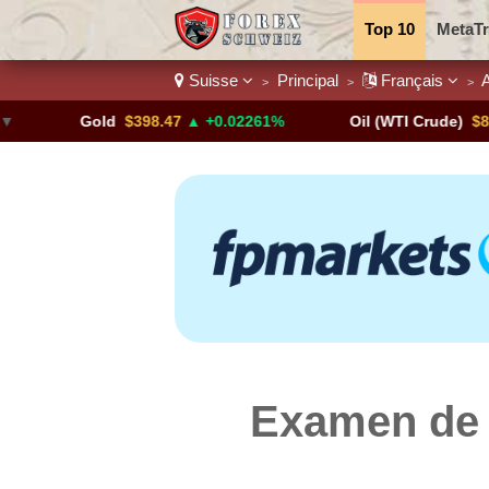
Top 10
MetaTr
Suisse
Principal
Français
A
>
>
>
Paires de devis
Gold
$398.47
▲ +0.02261%
Oil (WTI Crude)
$84.88
▼
Examen de 