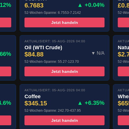
.12%
6.7683
▲ +0.04%
£0.
52-Wochen-Spanne: 6.7553-7.2142
52-Woc
Jetzt handeln
AKTUALISIERT: 05-AUG-2026 04:00
AKTUA
Oil (WTI Crude)
Natu
.66%
$84.88
▼ N/A
$2.
52-Wochen-Spanne: 55.27-123.70
52-Woc
Jetzt handeln
AKTUALISIERT: 05-AUG-2026 04:00
AKTUA
Coffee
Whe
4.6%
$345.15
▲ +6.35%
$65
52-Wochen-Spanne: 242.70-437.95
52-Woc
Jetzt handeln