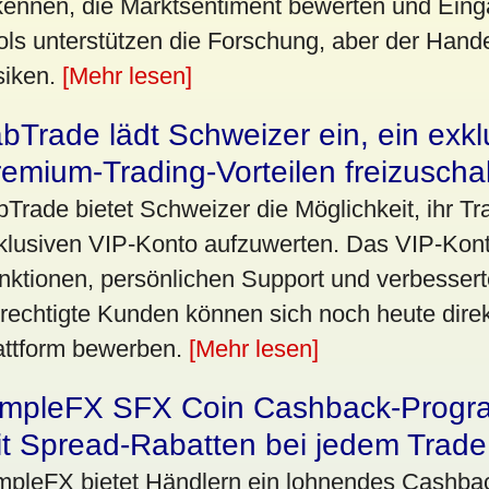
kennen, die Marktsentiment bewerten und Eing
ols unterstützen die Forschung, aber der Hande
siken.
[Mehr lesen]
bTrade lädt Schweizer ein, ein exk
emium-Trading-Vorteilen freizuscha
bTrade bietet Schweizer die Möglichkeit, ihr Tr
klusiven VIP-Konto aufzuwerten. Das VIP-Kont
nktionen, persönlichen Support und verbesser
rechtigte Kunden können sich noch heute direk
attform bewerben.
[Mehr lesen]
impleFX SFX Coin Cashback-Progr
it Spread-Rabatten bei jedem Trade
mpleFX bietet Händlern ein lohnendes Cashb