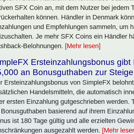
tiven SFX Coin an, mit dem Nutzer bei jedem T
rückerhalten können. Händler in Denmark kön
nzahlungen und Empfehlungen sammeln, um h
eizuschalten. Je mehr SFX Coins ein Händler hä
shback-Belohnungen.
[Mehr lesen]
impleFX Ersteinzahlungsbonus gibt
5,000 an Bonusguthaben zur Steige
r Ersteinzahlungsbonus von SimpleFX belohnt
sätzlichen Handelsmitteln, die automatisch in
rer ersten Einzahlung gutgeschrieben werden. 
 Bonusguthaben basierend auf ihrem Einzahlu
nus ist 180 Tage gültig und alle erzielten Ge
nschränkungen ausgezahlt werden.
[Mehr lese