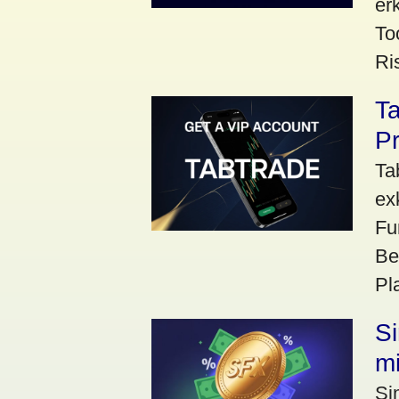
er
To
Ri
Ta
Pr
Ta
ex
Fu
Be
Pl
S
m
Si