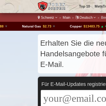
Top 10
MetaTr
Schweiz
Main
Deutsch
Bena
>
>
>
Binäre
Währu
Natural Gas
$2.73
▼
Copper
$13483.75
▲ +4.6%
Krypto-Börse
Erhalten Sie die n
Handelsangebote fü
E-Mail.
Für E-Mail-Updates registrie