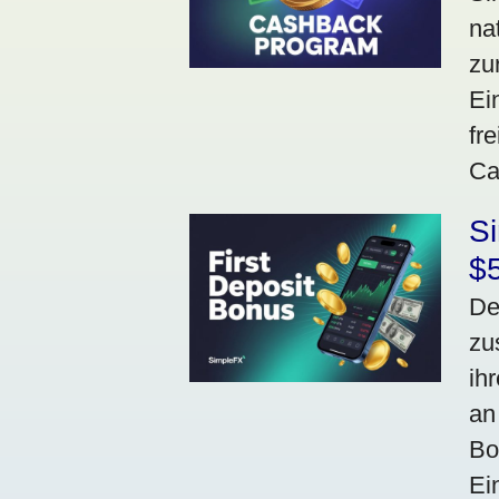
na
zu
Ei
fr
Ca
S
$
De
zu
ih
an
Bo
Ei