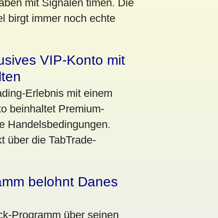
aben mit Signalen timen. Die
l birgt immer noch echte
lusives VIP-Konto mit
lten
ading-Erlebnis mit einem
o beinhaltet Premium-
te Handelsbedingungen.
t über die TabTrade-
amm belohnt Danes
ack-Programm über seinen