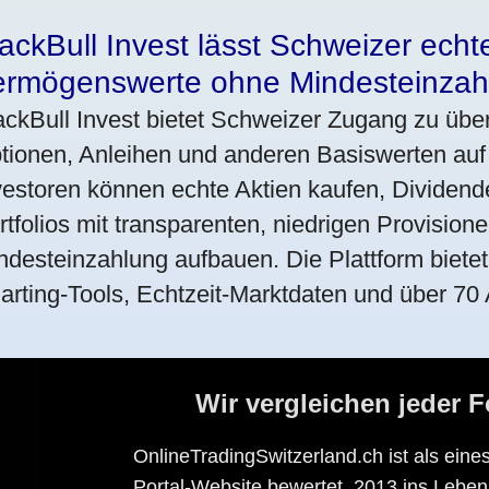
ackBull Invest lässt Schweizer echt
ermögenswerte ohne Mindesteinzah
ackBull Invest bietet Schweizer Zugang zu übe
tionen, Anleihen und anderen Basiswerten auf
vestoren können echte Aktien kaufen, Dividende
rtfolios mit transparenten, niedrigen Provisio
ndesteinzahlung aufbauen. Die Plattform bietet 
arting-Tools, Echtzeit-Marktdaten und über 70 
Wir vergleichen jeder 
OnlineTradingSwitzerland.ch ist als ein
Portal-Website bewertet. 2013 ins Leben