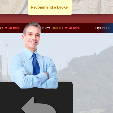
Recommend a Broker
0.05%
USD/JPY
163.67
▼ -0.05%
USD/CHF
0.8192