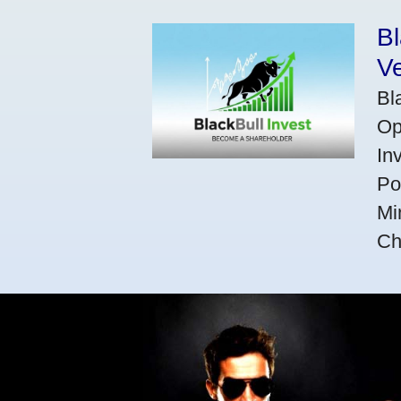
Bl
V
Bl
Op
In
Po
Mi
Ch