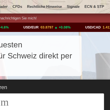
ader
CFDs
Rechtliche Hinweise
Signale
ECN & STP
chrichtigen Sie mich!
ngspaare
Werbeaktionen
Benachrichtigen Sie mich!
USD/EUR
€0.8797
▲ +0.08%
USD/CAD
1.4117
▼ -
euesten
r Schweiz direkt per
ren