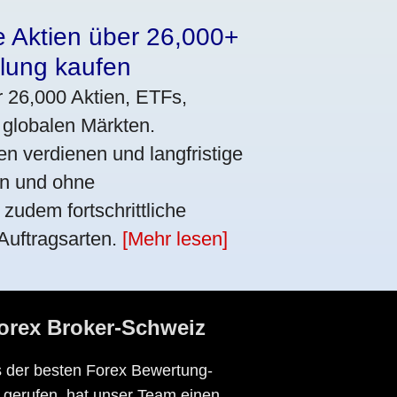
e Aktien über 26,000+
lung kaufen
r 26,000 Aktien, ETFs,
 globalen Märkten.
n verdienen und langfristige
nen und ohne
zudem fortschrittliche
Auftragsarten.
[Mehr lesen]
Forex Broker-Schweiz
es der besten Forex Bewertung-
 gerufen, hat unser Team einen