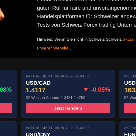
guten Ruf für faire und unvoreingenomme
Handelsplattformen für Schweizer angewa
Tests von Schweiz Forex trading Unter
Hinweis: Wenn Sie nicht in Schweiz Schweiz
aktual
unserer Website.
.
AKTUALISIERT: 05-AUG-2026 04:00
AKTUA
USD/CAD
USD
.08%
1.4117
▼ -0.05%
163
52-Wochen-Spanne: 1.3481-1.4250
52-Woc
Jetzt handeln
AKTUALISIERT: 05-AUG-2026 04:00
AKTUA
USD/CNY
EUR