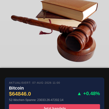
AKTUALISIERT: 07-AUG-2026 11:00
Bitcoin
$64846.0
▲ +0.48%
52-Wochen-Spanne: 23033.26-47202.14
Jetzt handeln