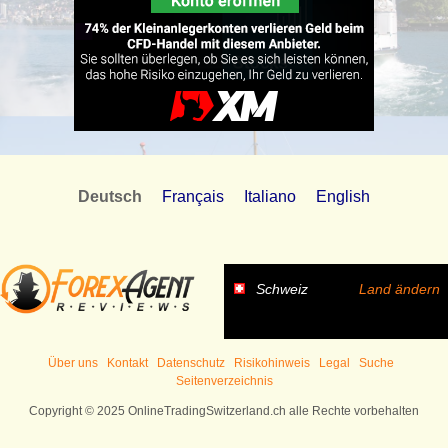
Deutsch
Français
Italiano
English
Schweiz
Land ändern
Über uns
Kontakt
Datenschutz
Risikohinweis
Legal
Suche
Seitenverzeichnis
Copyright © 2025 OnlineTradingSwitzerland.ch alle Rechte vorbehalten