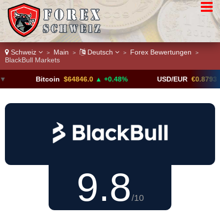
Schweiz
Main
Deutsch
Forex Bewertungen
>
>
>
>
BlackBull Markets
Bitcoin
$64846.0
▲ +0.48%
USD/EUR
€0.8793
▼
9.8
/10