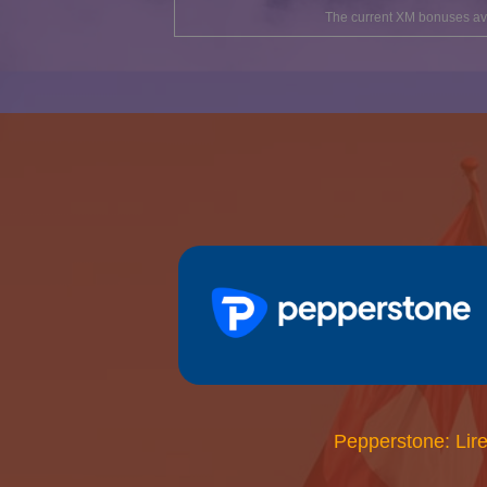
The current XM bonuses avai
Pepperstone: Lire