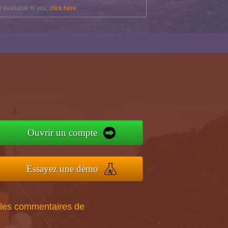
 available to you,
click here
Ouvrir un compte
Essayez une démo
 les commentaires de