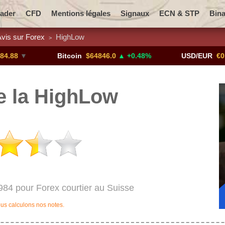
ader
CFD
Mentions légales
Signaux
ECN & STP
Bina
vis sur Forex
HighLow
>
es
Promotions
M'avertir !
Crypto-monnaies
▼
Bitcoin
$64846.0
▲ +0.48%
USD/EUR
€0.8793
 la HighLow
984 pour Forex courtier au Suisse
us calculons nos notes.