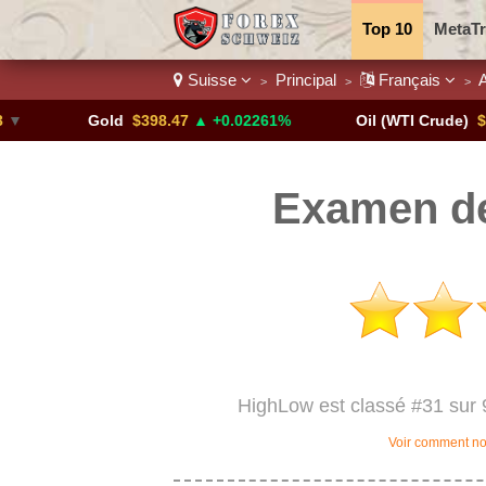
Top 10
MetaTr
Suisse
Principal
Français
A
>
>
>
Paires de devis
Gold
$398.47
▲ +0.02261%
Oil (WTI Crude)
$84.88
Examen de
HighLow est classé #31 sur 
Voir comment no