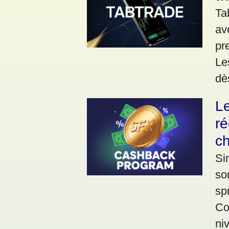
Ta
av
pr
Le
dè
L
r
c
Si
so
sp
Co
ni