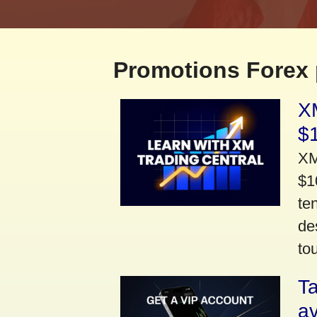
Promotions Forex 
XM
$
XM
$1
te
de
to
Ta
a