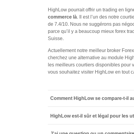
HighLow pourrait offrir un trading en lig
commerce là
. Il est l’un des notre cour
de 7.4/10. Nous ne suggérons pas négocie
parce qu’il y a beaucoup mieux forex tra
Suisse.
Actuellement notre meilleur broker Forex
cherchez une alternative au module High
les meilleurs courtiers disponibles pour v
vous souhaitez visiter HighLow en tout 
Comment HighLow se compare-t-il aux
HighLow est-il sûr et légal pour les u
J'ai une question ou un commentaire