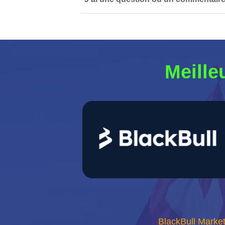
Meille
BlackBull Markets