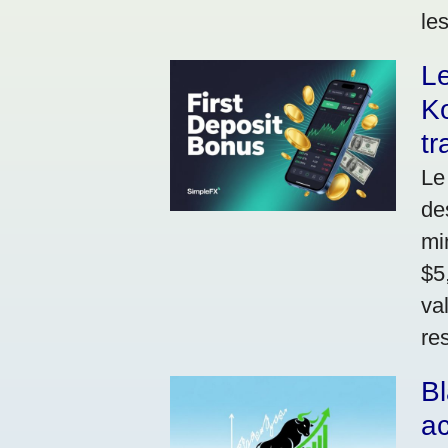
le
L
Ko
tr
Le
de
mi
$5
va
res
Bl
ac