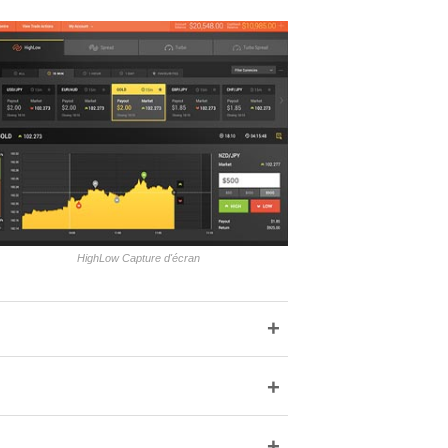
HighLow Capture d'écran
+
+
+