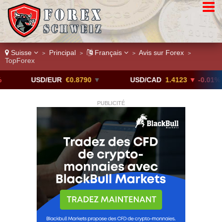
Suisse
Principal
Français
Avis sur Forex
>
>
>
>
TopForex
USD/EUR
€0.8790
▼
USD/CAD
1.4123
▼ -0.01%
PUBLICITÉ