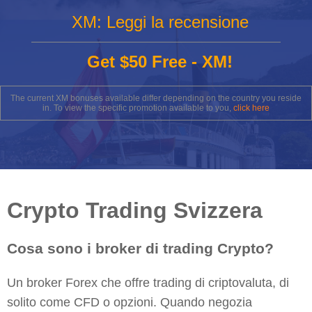
XM: Leggi la recensione
Get $50 Free - XM!
The current XM bonuses available differ depending on the country you reside
in. To view the specific promotion available to you,
click here
Crypto Trading Svizzera
Cosa sono i broker di trading Crypto?
Un broker Forex che offre trading di criptovaluta, di
solito come CFD o opzioni. Quando negozia