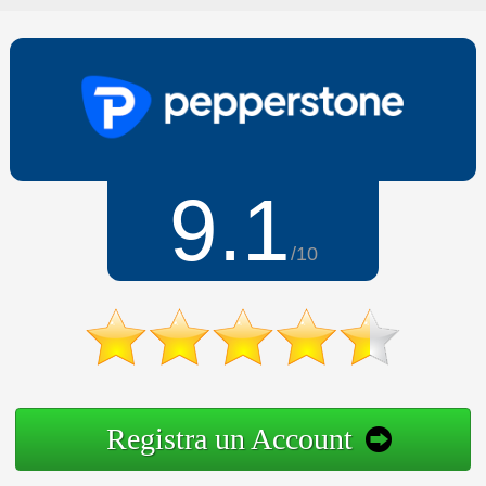
9.1
/10
Registra un Account