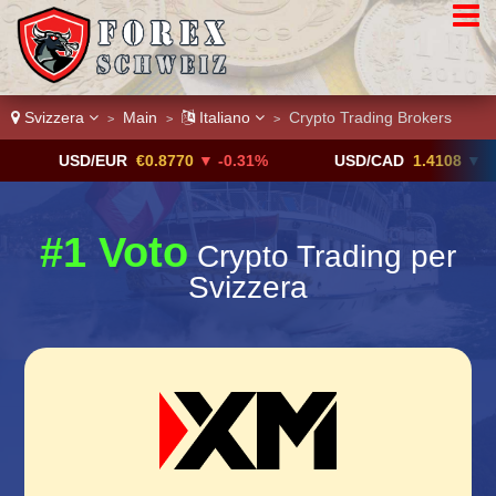
Svizzera
Main
Italiano
Crypto Trading Brokers
>
>
>
USD/EUR
€0.8770
▼ -0.31%
USD/CAD
1.4108
▼
#1 Voto
Crypto Trading per
Svizzera