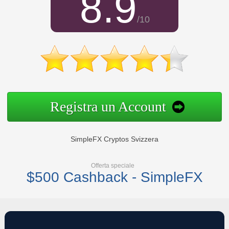
8.9
/10
Registra un Account
SimpleFX Cryptos Svizzera
Offerta speciale
$500 Cashback - SimpleFX