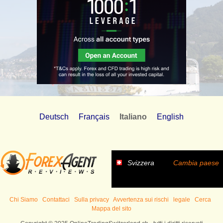
Deutsch
Français
Italiano
English
Svizzera
Cambia paese
Chi Siamo
Contattaci
Sulla privacy
Avvertenza sui rischi
legale
Cerca
Mappa del sito