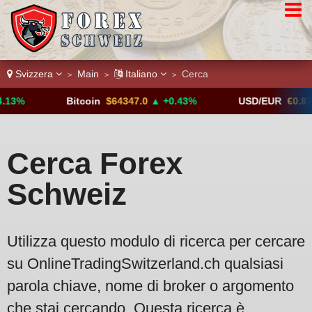
Svizzera
Main
Italiano
Cerca
>
>
>
3%
Bitcoin
$64347.0
▲ +0.43%
USD/EUR
€0.8793
Cerca Forex
Schweiz
Utilizza questo modulo di ricerca per cercare
su OnlineTradingSwitzerland.ch qualsiasi
parola chiave, nome di broker o argomento
che stai cercando. Questa ricerca è