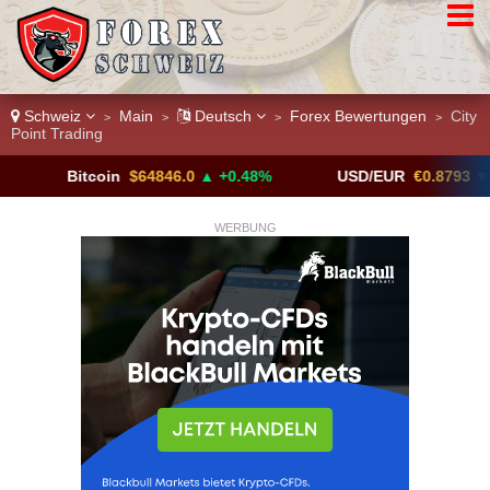
Schweiz
Main
Deutsch
Forex Bewertungen
City
>
>
>
>
Point Trading
Bitcoin
$64846.0
▲ +0.48%
USD/EUR
€0.8793
▼
WERBUNG