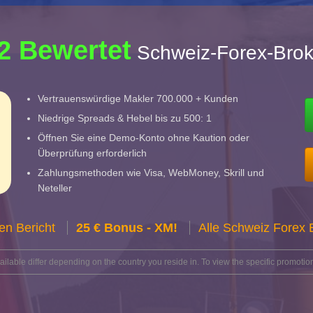
2 Bewertet
Schweiz-Forex-Brok
Vertrauenswürdige Makler 700.000 + Kunden
Niedrige Spreads & Hebel bis zu 500: 1
Öffnen Sie eine Demo-Konto ohne Kaution oder
Überprüfung erforderlich
Zahlungsmethoden wie Visa, WebMoney, Skrill und
Neteller
en Bericht
25 € Bonus - XM!
Alle Schweiz Forex
lable differ depending on the country you reside in. To view the specific promotion