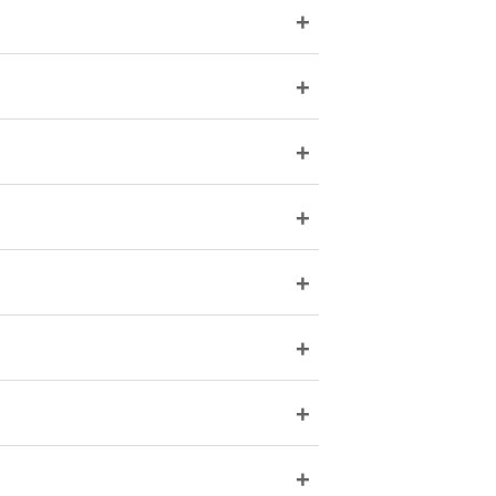
+
+
+
+
+
+
+
+