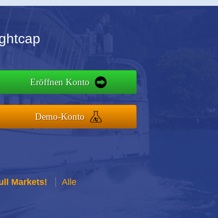
ightcap
Eröffnen Konto
Demo-Konto
ull Markets!
Alle