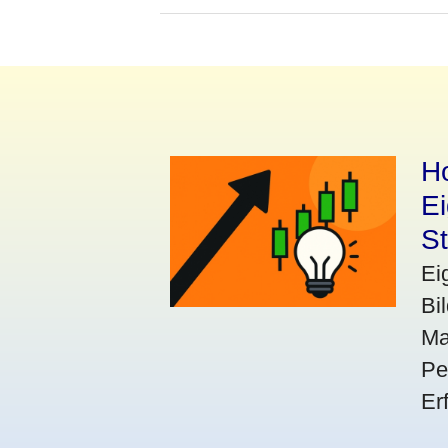
Ho
E
St
Ei
Bi
Ma
Pe
Er