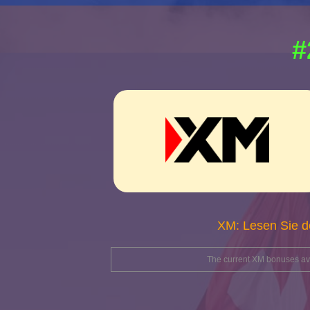
#
XM: Lesen Sie d
The current XM bonuses avai