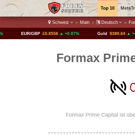
Top 10
MetaTr
Schweiz
Main
Deutsch
Fo
>
>
>
Binäre
Währu
EUR/GBP
£0.8556
▲ +0.07%
Gold
$389.64
▲ +4.13%
Krypto-Börse
Formax Prime
Formax Prime Capital ist über