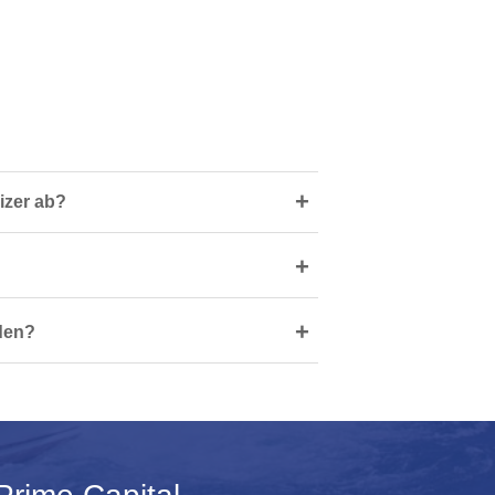
+
izer ab?
+
+
den?