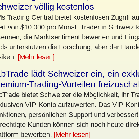
hweizer völlig kostenlos
s Trading Central bietet kostenlosen Zugriff a
rt von $10.000 pro Monat. Trader in Schweiz 
kennen, die Marktsentiment bewerten und Eing
ols unterstützen die Forschung, aber der Hande
siken.
[Mehr lesen]
bTrade lädt Schweizer ein, ein exk
emium-Trading-Vorteilen freizuscha
bTrade bietet Schweizer die Möglichkeit, ihr Tr
klusiven VIP-Konto aufzuwerten. Das VIP-Kont
nktionen, persönlichen Support und verbesser
rechtigte Kunden können sich noch heute direk
attform bewerben.
[Mehr lesen]