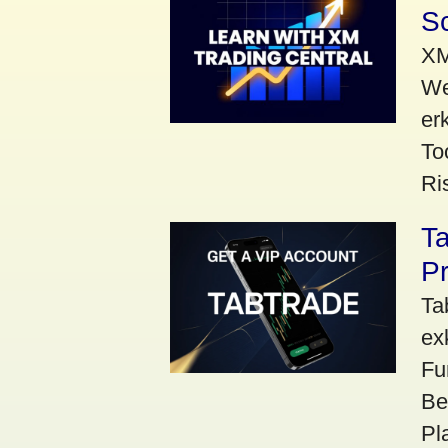
Sc
XM
We
er
To
Ri
Ta
Pr
Ta
ex
Fu
Be
Pl