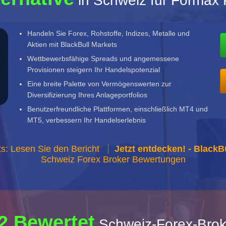
in Schweiz für Formax 
Handeln Sie Forex, Rohstoffe, Indizes, Metalle und
Aktien mit BlackBull Markets
Wettbewerbsfähige Spreads und angemessene
Provisionen steigern Ihr Handelspotenzial
Eine breite Palette von Vermögenswerten zur
Diversifizierung Ihres Anlageportfolios
Benutzerfreundliche Plattformen, einschließlich MT4 und
MT5, verbessern Ihr Handelserlebnis
s: Lesen Sie den Bericht
Jetzt entdecken! - BlackB
Schweiz Forex Broker Bewertungen
2 Bewertet
Schweiz-Forex-Brok