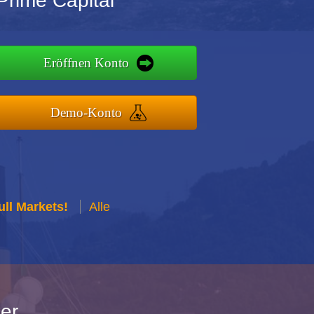
Prime Capital
Eröffnen Konto
Demo-Konto
ull Markets!
Alle
er