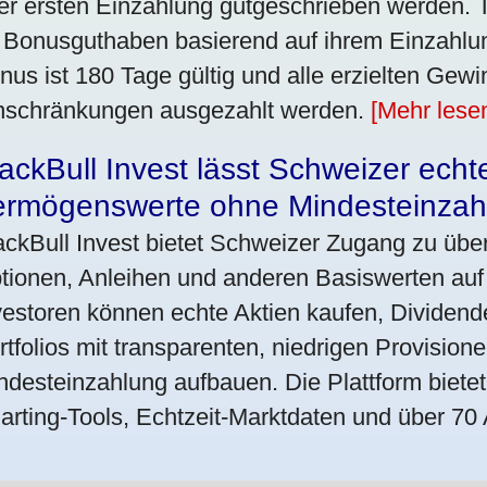
rer ersten Einzahlung gutgeschrieben werden. 
 Bonusguthaben basierend auf ihrem Einzahlu
nus ist 180 Tage gültig und alle erzielten Ge
nschränkungen ausgezahlt werden.
[Mehr lese
ackBull Invest lässt Schweizer echt
ermögenswerte ohne Mindesteinzah
ackBull Invest bietet Schweizer Zugang zu übe
tionen, Anleihen und anderen Basiswerten auf
vestoren können echte Aktien kaufen, Dividende
rtfolios mit transparenten, niedrigen Provisio
ndesteinzahlung aufbauen. Die Plattform bietet 
arting-Tools, Echtzeit-Marktdaten und über 70 