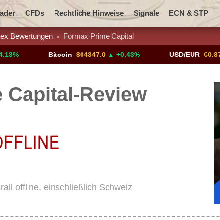
ader
CFDs
Rechtliche Hinweise
Signale
ECN & STP
rex Bewertungen
Formax Prime Capital
>
ngspaare
Werbeaktionen
Benachrichtigen Sie mich!
Bitcoin
$64347.0
▲ +0.43%
USD/EUR
€0.8793
▼
 Capital-Review
all offline, einschließlich Schweiz