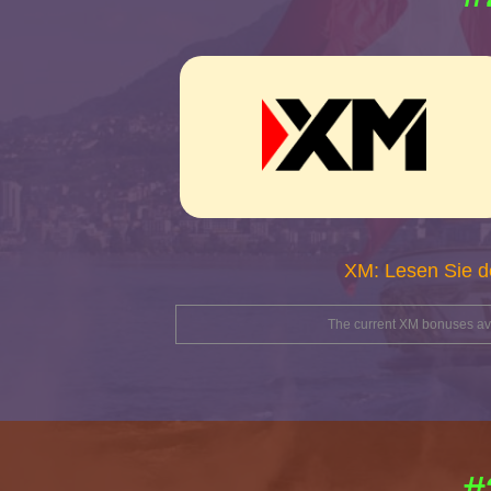
XM: Lesen Sie d
The current XM bonuses avai