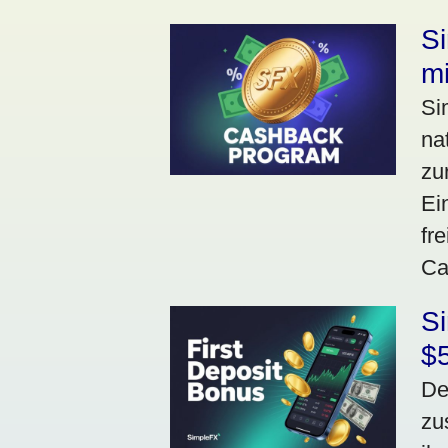
S
m
Si
na
zu
Ei
fr
Ca
S
$
De
zu