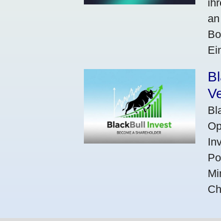
ih
an
Bo
Ei
Bl
V
Bl
Op
In
Po
Mi
Ch